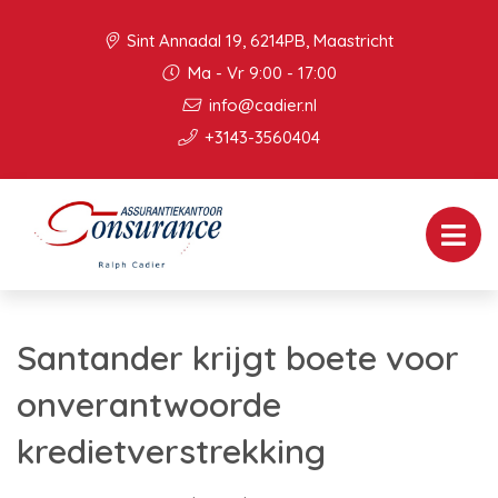
Sint Annadal 19, 6214PB, Maastricht
Ma - Vr 9:00 - 17:00
info@cadier.nl
+3143-3560404
Santander krijgt boete voor
onverantwoorde
kredietverstrekking