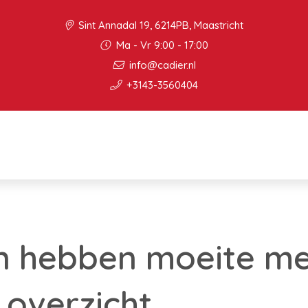
Sint Annadal 19, 6214PB, Maastricht
Ma - Vr 9:00 - 17:00
info@cadier.nl
+3143-3560404
en hebben moeite m
 overzicht