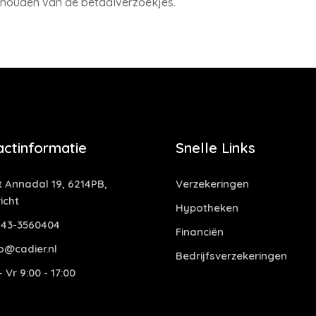
ijhouden van de betaalverzoekjes.
actinformatie
Snelle Links
t Annadal 19, 6214PB,
Verzekeringen
icht
Hypotheken
43-3560404
Financiën
o@cadier.nl
Bedrijfsverzekeringen
 Vr 9:00 - 17:00