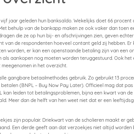
vijf jaar geleden hun banksaldo. Wekelijks doet 66 procent 
Met behulp van de bankapp maken ze ook vaker dan toen ee
agen die ze op hun bij- en afschrijvingen zien, geven echter 
t van de respondenten hoeveel contant geld zij hebben. Er 
en worden, er kan een openstaande betaling zijn van een onli
n als aankopen nog moeten worden teruggestuurd. Ook het 
t meegenomen in het overzicht.
 alle gangbare betaalmethodes gebruik. Zo gebruikt 13 proc
 betalen (BNPL – Buy Now Pay Later). Officieel mag dat pas 
L kan leiden tot betalingsproblemen, bijna een kwart van de
ld. Meer dan de helft van hen weet niet dat er een leeftijds
ekjes zijn populair. Driekwart van de scholieren maakt er ge
aand. Een derde geeft aan dat verzoekjes niet altijd worden