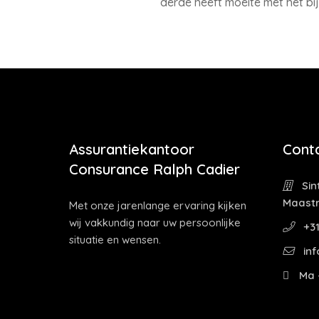
derde heeft moeite met het b
Assurantiekantoor
Cont
Consurance Ralph Cadier
Sin
Maastr
Met onze jarenlange ervaring kijken
wij vakkundig naar uw persoonlijke
+31
situatie en wensen.
inf
Ma -