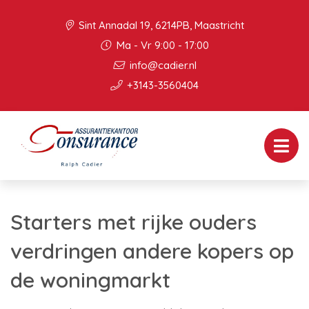
Sint Annadal 19, 6214PB, Maastricht
Ma - Vr 9:00 - 17:00
info@cadier.nl
+3143-3560404
Starters met rijke ouders
verdringen andere kopers op
de woningmarkt