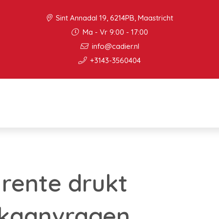
Sint Annadal 19, 6214PB, Maastricht
Ma - Vr 9:00 - 17:00
info@cadier.nl
+3143-3560404
 rente drukt
kaanvragen