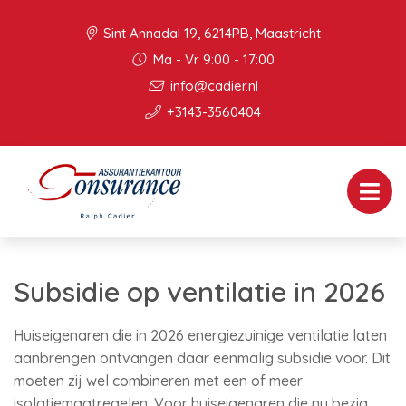
Sint Annadal 19, 6214PB, Maastricht
Ma - Vr 9:00 - 17:00
info@cadier.nl
+3143-3560404
Subsidie op ventilatie in 2026
Huiseigenaren die in 2026 energiezuinige ventilatie laten
aanbrengen ontvangen daar eenmalig subsidie voor. Dit
moeten zij wel combineren met een of meer
isolatiemaatregelen. Voor huiseigenaren die nu bezig