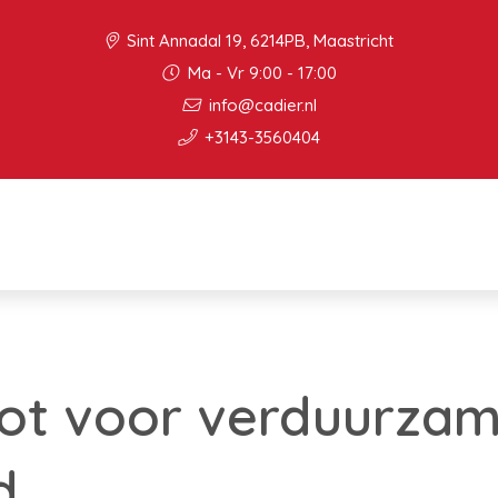
Sint Annadal 19, 6214PB, Maastricht
Ma - Vr 9:00 - 17:00
info@cadier.nl
+3143-3560404
ot voor verduurzam
d