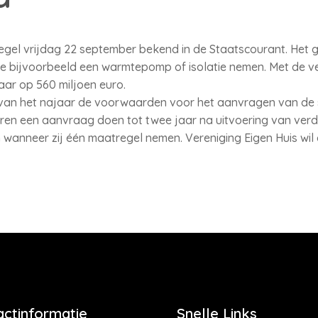
gel vrijdag 22 september bekend in de Staatscourant. Het
ie bijvoorbeeld een warmtepomp of isolatie nemen. Met de v
aar op 560 miljoen euro.
 van het najaar de voorwaarden voor het aanvragen van de s
ren een aanvraag doen tot twee jaar na uitvoering van ve
wanneer zij één maatregel nemen. Vereniging Eigen Huis wil da
actinformatie
Snelle Links