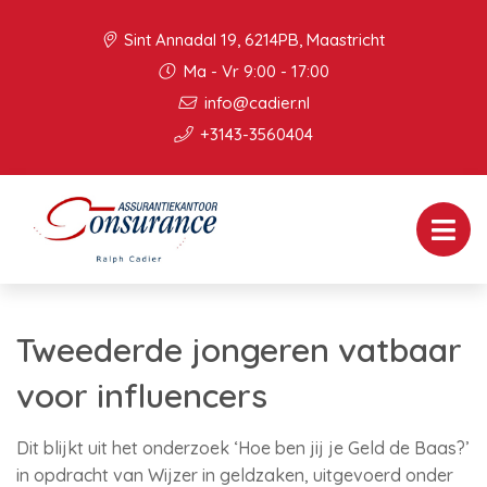
Sint Annadal 19, 6214PB, Maastricht
Ma - Vr 9:00 - 17:00
info@cadier.nl
+3143-3560404
Tweederde jongeren vatbaar
voor influencers
Dit blijkt uit het onderzoek ‘Hoe ben jij je Geld de Baas?’
in opdracht van Wijzer in geldzaken, uitgevoerd onder