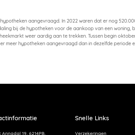
00 hypotheken aangevraagd. In 2022 waren dat er nog 520.000.
e daling bij de hypotheken voor de aankoop van een woning, b
eekmarkt weer aardig aan te trekken. Tussen begin oktober
weer meer hypotheken aangevraagd dan in dezelfde periode ee
actinformatie
Snelle Links
t Annadal 19, 6214PB,
Verzekeringen