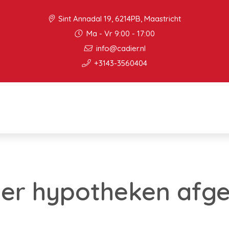
Sint Annadal 19, 6214PB, Maastricht
Ma - Vr 9:00 - 17:00
info@cadier.nl
+3143-3560404
er hypotheken afge