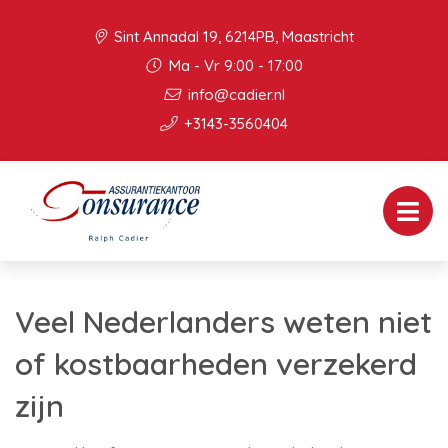
Sint Annadal 19, 6214PB, Maastricht
Ma - Vr 9:00 - 17:00
info@cadier.nl
+3143-3560404
Veel Nederlanders weten niet
of kostbaarheden verzekerd
zijn