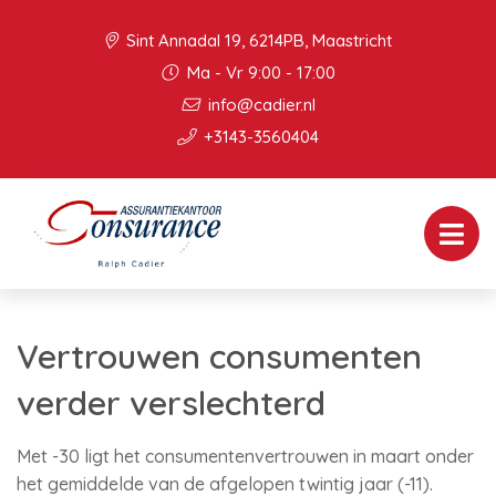
Sint Annadal 19, 6214PB, Maastricht
Ma - Vr 9:00 - 17:00
info@cadier.nl
+3143-3560404
Vertrouwen consumenten
verder verslechterd
Met -30 ligt het consumentenvertrouwen in maart onder
het gemiddelde van de afgelopen twintig jaar (-11).