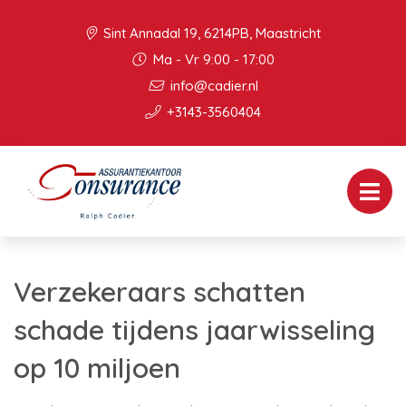
Sint Annadal 19, 6214PB, Maastricht
Ma - Vr 9:00 - 17:00
info@cadier.nl
+3143-3560404
Verzekeraars schatten
schade tijdens jaarwisseling
op 10 miljoen