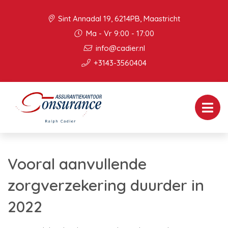
Sint Annadal 19, 6214PB, Maastricht
Ma - Vr 9:00 - 17:00
info@cadier.nl
+3143-3560404
Vooral aanvullende
zorgverzekering duurder in
2022