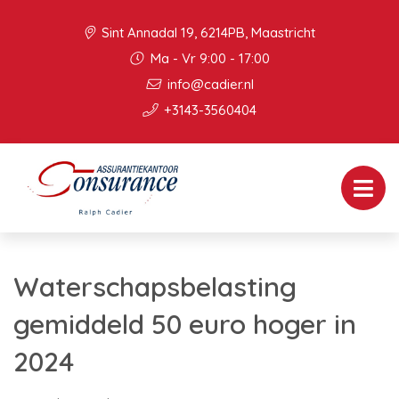
Sint Annadal 19, 6214PB, Maastricht
Ma - Vr 9:00 - 17:00
info@cadier.nl
+3143-3560404
Waterschapsbelasting
gemiddeld 50 euro hoger in
2024