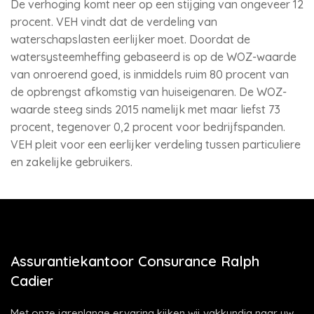
De verhoging komt neer op een stijging van ongeveer 12
procent. VEH vindt dat de verdeling van
waterschapslasten eerlijker moet. Doordat de
watersysteemheffing gebaseerd is op de WOZ-waarde
van onroerend goed, is inmiddels ruim 80 procent van
de opbrengst afkomstig van huiseigenaren. De WOZ-
waarde steeg sinds 2015 namelijk met maar liefst 73
procent, tegenover 0,2 procent voor bedrijfspanden.
VEH pleit voor een eerlijker verdeling tussen particuliere
en zakelijke gebruikers.
Assurantiekantoor Consurance Ralph
Cadier
Met onze jarenlange ervaring kijken wij vakkundig naar uw