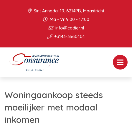
Sint Annadal 19, 6214PB, Maastricht
Ma - Vr 9:00 - 17:00
info@cadier.nl
+3143-3560404
Woningaankoop steeds
moeilijker met modaal
inkomen