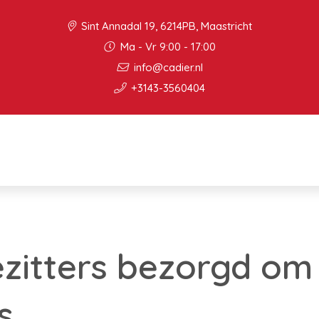
Sint Annadal 19, 6214PB, Maastricht
Ma - Vr 9:00 - 17:00
info@cadier.nl
+3143-3560404
zitters bezorgd om
s