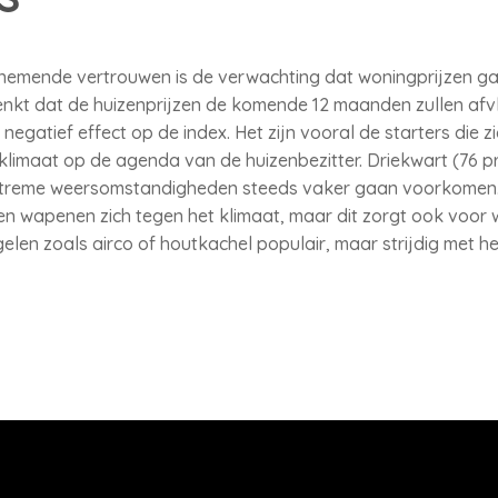
fnemende vertrouwen is de verwachting dat woningprijzen ga
denkt dat de huizenprijzen de komende 12 maanden zullen af
egatief effect op de index. Het zijn vooral de starters die 
klimaat op de agenda van de huizenbezitter. Driekwart (76 
xtreme weersomstandigheden steeds vaker gaan voorkomen. 
n wapenen zich tegen het klimaat, maar dit zorgt ook voor wr
en zoals airco of houtkachel populair, maar strijdig met h