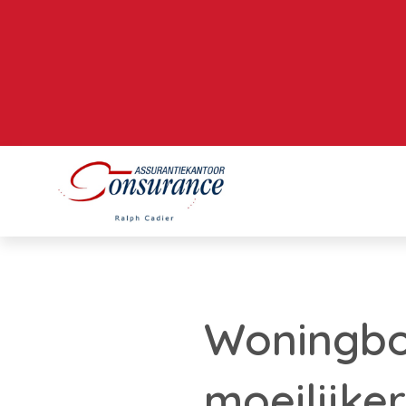
Woningbo
moeilijker