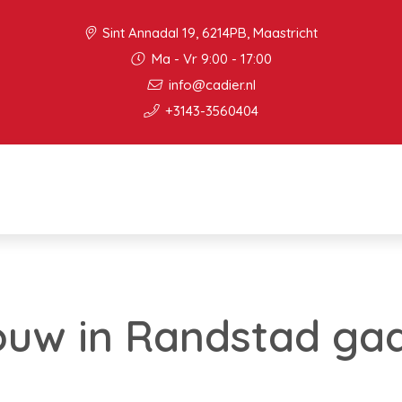
Sint Annadal 19, 6214PB, Maastricht
Ma - Vr 9:00 - 17:00
info@cadier.nl
+3143-3560404
uw in Randstad gaa