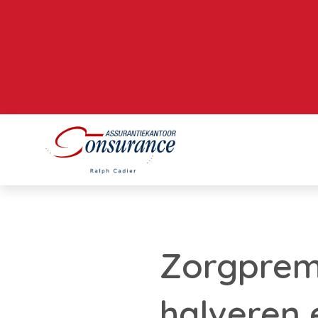
Zorgpremi
halveren e