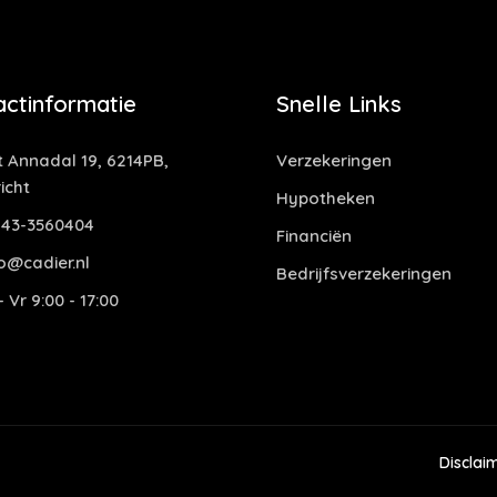
actinformatie
Snelle Links
t Annadal 19, 6214PB,
Verzekeringen
icht
Hypotheken
43-3560404
Financiën
o@cadier.nl
Bedrijfsverzekeringen
 Vr 9:00 - 17:00
Disclai