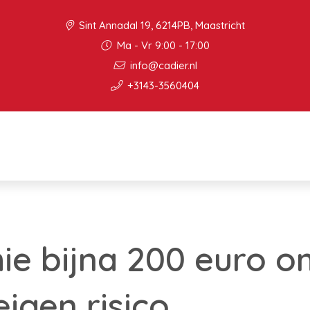
Sint Annadal 19, 6214PB, Maastricht
Ma - Vr 9:00 - 17:00
info@cadier.nl
+3143-3560404
e bijna 200 euro o
igen risico