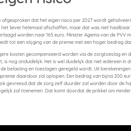
tie afgesproken dat het eigen risico per 2027 wordt gehalveer
 het liever helemaal afschaffen, maar dat was niet haalbaar.
erlaagd worden naar 165 euro. Minister Agema van de PVV 
 leidt tot een stijging van de premie met een hoger bedrag da
ogere kosten gecompenseerd worden via de zorgtoeslag en de
 is nog onduidelijk. Het is wel duidelijk dat niet iedereen 
 de belasting en toeslagen geregeld wordt. Uit berekeningen 
gpremie daardoor zal oplopen. Een bedrag van bijna 200 eur
ok gevreesd dat de zorg zelf duurder zal worden door de halv
elijk zal toenemen. Dat komt doordat de prikkel om minder