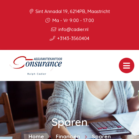
Sint Annadal 19, 6214PB, Maastricht
Ma - Vr 9:00 - 17:00
info@cadier.nl
+3143-3560404
Sparen
Home
Financiën
Sparen