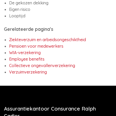
De gekozen dekking
Eigen risico
Looptijd
Gerelateerde pagina’s
Ziekteverzuim en arbeidsongeschiktheid
Pensioen voor medewerkers
WIA-verzekering
Employee benefits
Collectieve ongevallenverzekering
Verzuimverzekering
Assurantiekantoor Consurance Ralph
Cadier