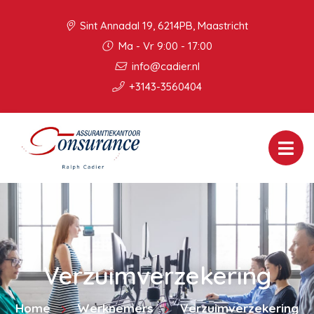
Sint Annadal 19, 6214PB, Maastricht
Ma - Vr 9:00 - 17:00
info@cadier.nl
+3143-3560404
Verzuimverzekering
Home
Werknemers
Verzuimverzekering