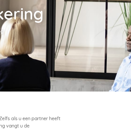
kering
ng
elfs als u een partner heeft
ing vangt u de