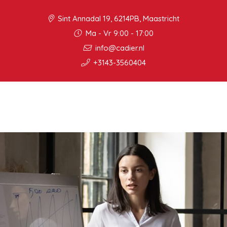
Sint Annadal 19, 6214PB, Maastricht
Ma - Vr 9:00 - 17:00
info@cadier.nl
+3143-3560404