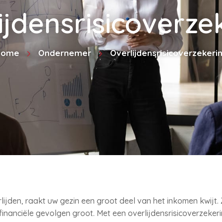
ijdensrisicoverze
Home
Ondernemer
Overlijdensrisicoverzekeri
ijden, raakt uw gezin een groot deel van het inkomen kwijt. Z
e financiële gevolgen groot. Met een overlijdensrisicoverzeker