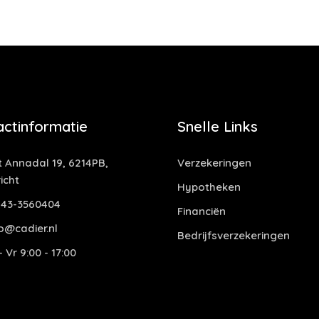
actinformatie
Snelle Links
t Annadal 19, 6214PB,
Verzekeringen
icht
Hypotheken
43-3560404
Financiën
o@cadier.nl
Bedrijfsverzekeringen
 Vr 9:00 - 17:00