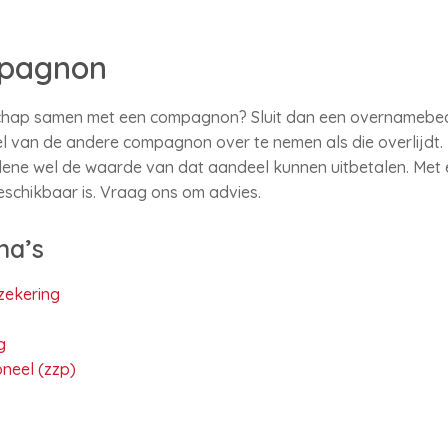
mpagnon
schap samen met een compagnon? Sluit dan een overnamebe
l van de andere compagnon over te nemen als die overlijdt. 
ene wel de waarde van dat aandeel kunnen uitbetalen. Me
eschikbaar is. Vraag ons om advies.
na’s
zekering
g
neel (zzp)