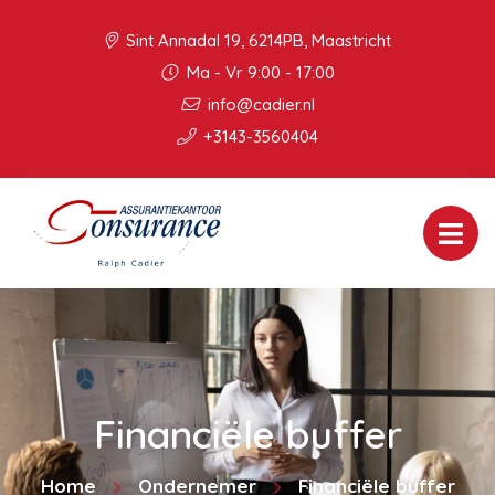
Sint Annadal 19, 6214PB, Maastricht
Ma - Vr 9:00 - 17:00
info@cadier.nl
+3143-3560404
Financiële buffer
Home
Ondernemer
Financiële buffer