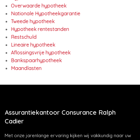
Overwaarde hypotheek
Nationale Hypotheekgarantie
Tweede hypotheek
Hypotheek rentestanden
Restschuld
Lineaire hypotheek
Aflossingsvrije hypotheek
Bankspaarhypotheek
Maandlasten
Assurantiekantoor Consurance Ralph
Cadier
Met onze jarenlange ervaring kijken wij vakkundig naar uw