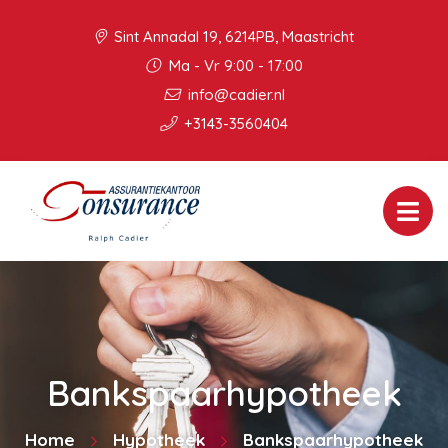
Sint Annadal 19, 6214PB, Maastricht
Ma - Vr 9:00 - 17:00
info@cadier.nl
+3143-3560404
Bankspaarhypotheek
Home
Hypotheek
Bankspaarhypotheek