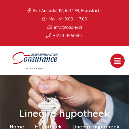
Sint Annadal 19, 6214PB, Maastricht
Ma - Vr 9:00 - 17:00
info@cadier.nl
+3143-3560404
Lineaire hypotheek
Home
Hypotheek
Lineaire hypotheek