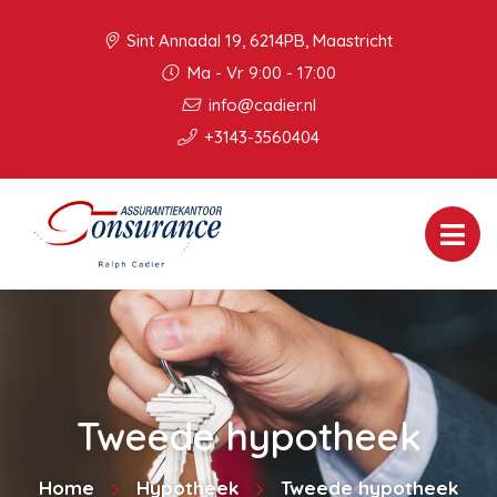
Sint Annadal 19, 6214PB, Maastricht
Ma - Vr 9:00 - 17:00
info@cadier.nl
+3143-3560404
Tweede hypotheek
Home
Hypotheek
Tweede hypotheek