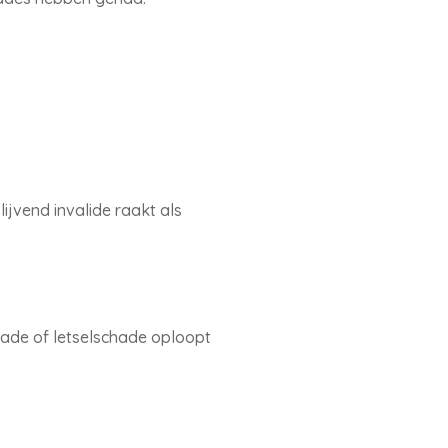
ijvend invalide raakt als
hade of letselschade oploopt