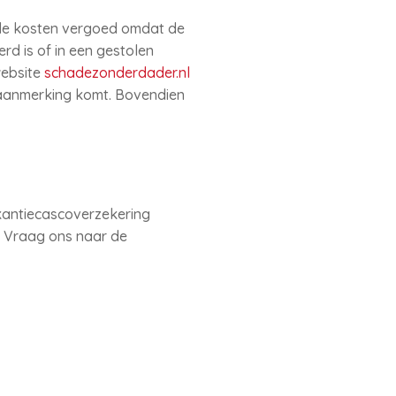
 de kosten vergoed omdat de
rd is of in een gestolen
website
schadezonderdader.nl
 aanmerking komt. Bovendien
kantiecascoverzekering
e. Vraag ons naar de