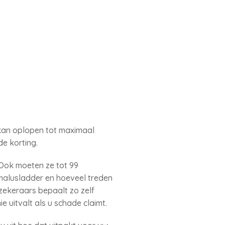
e kan oplopen tot maximaal
de korting.
 Ook moeten ze tot 99
/malusladder en hoeveel treden
rzekeraars bepaalt zo zelf
e uitvalt als u schade claimt.