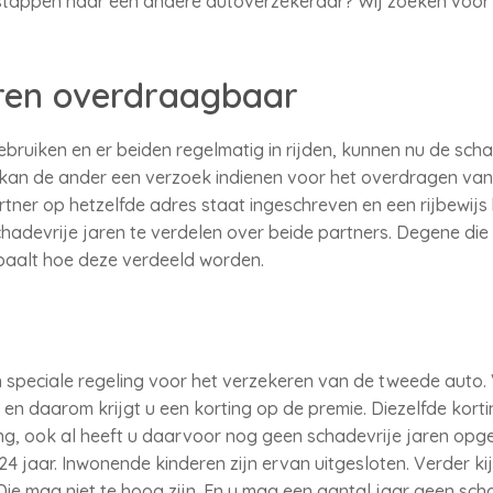
stappen naar een andere autoverzekeraar? Wij zoeken voor u
ren overdraagbaar
ruiken en er beiden regelmatig in rijden, kunnen nu de schad
, kan de ander een verzoek indienen voor het overdragen v
partner op hetzelfde adres staat ingeschreven en een rijbewijs
hadevrije jaren te verdelen over beide partners. Degene die 
paalt hoe deze verdeeld worden.
speciale regeling voor het verzekeren van de tweede auto. 
n daarom krijgt u een korting op de premie. Diezelfde korti
g, ook al heeft u daarvoor nog geen schadevrije jaren opge
4 jaar. Inwonende kinderen zijn ervan uitgesloten. Verder ki
ie mag niet te hoog zijn. En u mag een aantal jaar geen sc