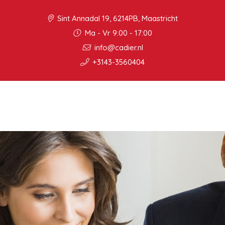
Sint Annadal 19, 6214PB, Maastricht
Ma - Vr 9:00 - 17:00
info@cadier.nl
+3143-3560404