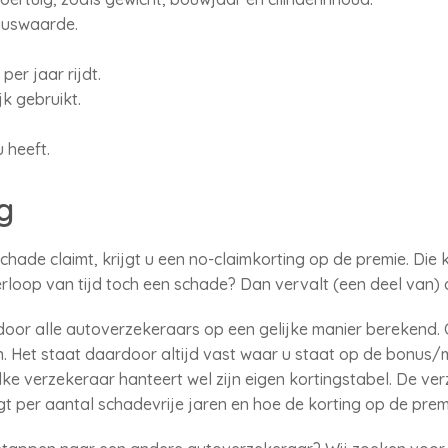
guswaarde.
per jaar rijdt.
jk gebruikt.
 heeft.
g
schade claimt, krijgt u een no-claimkorting op de premie. Di
erloop van tijd toch een schade? Dan vervalt (een deel van) 
door alle autoverzekeraars op een gelijke manier berekend.
len. Het staat daardoor altijd vast waar u staat op de bonus
lke verzekeraar hanteert wel zijn eigen kortingstabel. De ve
gt per aantal schadevrije jaren en hoe de korting op de premi