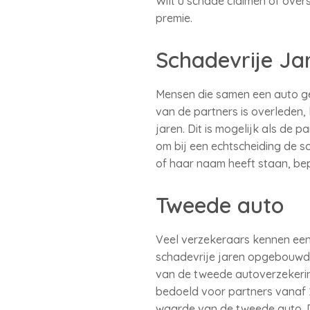
Wilt u schade claimen of over
premie.
Schadevrije Ja
Mensen die samen een auto geb
van de partners is overleden
jaren. Dit is mogelijk als de 
om bij een echtscheiding de sc
of haar naam heeft staan, be
Tweede auto
Veel verzekeraars kennen een 
schadevrije jaren opgebouwd e
van de tweede autoverzekerin
bedoeld voor partners vanaf 2
waarde van de tweede auto. D