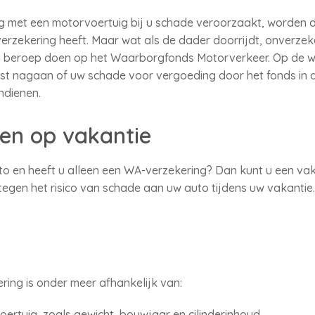
ng met een motorvoertuig bij u schade veroorzaakt, worden
erzekering heeft. Maar wat als de dader doorrijdt, onverzeke
en beroep doen op het Waarborgfonds Motorverkeer. Op de 
list nagaan of uw schade voor vergoeding door het fonds in
indienen.
ren op vakantie
to en heeft u alleen een WA-verzekering? Dan kunt u een va
 tegen het risico van schade aan uw auto tijdens uw vakanti
ing is onder meer afhankelijk van:
rtuig, zoals gewicht, bouwjaar en cilinderinhoud.