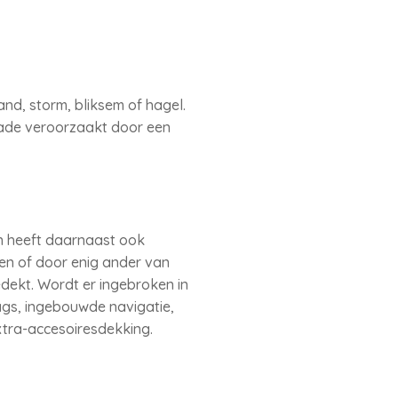
nd, storm, bliksem of hagel.
ade veroorzaakt door een
en heeft daarnaast ook
en of door enig ander van
dekt. Wordt er ingebroken in
ags, ingebouwde navigatie,
xtra-accesoiresdekking.