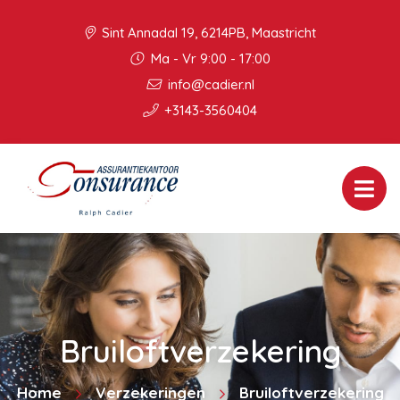
Sint Annadal 19, 6214PB, Maastricht
Ma - Vr 9:00 - 17:00
info@cadier.nl
+3143-3560404
Bruiloftverzekering
Home
Verzekeringen
Bruiloftverzekering