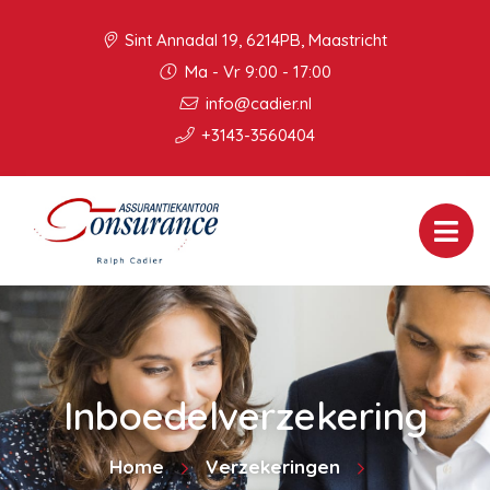
Sint Annadal 19, 6214PB, Maastricht
Ma - Vr 9:00 - 17:00
info@cadier.nl
+3143-3560404
Inboedelverzekering
Home
Verzekeringen