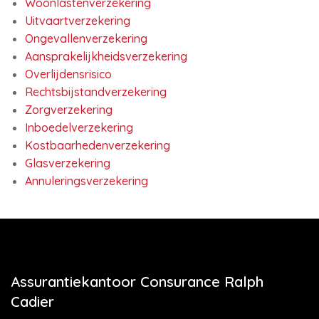
Woonlastenverzekering
Uitvaartverzekering
Ongevallenverzekering
Aansprakelijkheidsverzekering
Overlijdensrisico
Rechtsbijstandverzekering
Zorgverzekering
Inboedelverzekering
Kostbaarhedenverzekering
Glasverzekering
Annuleringsverzekering
Assurantiekantoor Consurance Ralph
Cadier