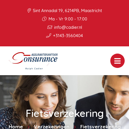
Sint Annadal 19, 6214PB, Maastricht
Ma - Vr 9:00 - 17:00
info@cadier.nl
+3143-3560404
Fietsverzekering
Home
Verzekeringen
Fietsverzekering