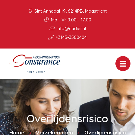
Sint Annadal 19, 6214PB, Maastricht
Ma - Vr 9:00 - 17:00
info@cadier.nl
+3143-3560404
Overlijdensrisico
Home
Verzekeringen
Overlijdensrisico