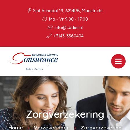
Sint Annadal 19, 6214PB, Maastricht
Ma - Vr 9:00 - 17:00
info@cadier.nl
+3143-3560404
Zorgverzekering
Home
Verzekeringen
Zorgverzekering