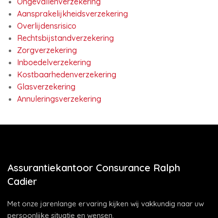
Ongevallenverzekering
Aansprakelijkheidsverzekering
Overlijdensrisico
Rechtsbijstandverzekering
Zorgverzekering
Inboedelverzekering
Kostbaarhedenverzekering
Glasverzekering
Annuleringsverzekering
Assurantiekantoor Consurance Ralph
Cadier
Met onze jarenlange ervaring kijken wij vakkundig naar uw
persoonlijke situatie en wensen.