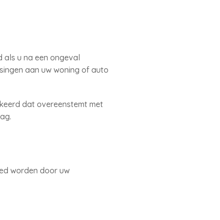
d als u na een ongeval
assingen aan uw woning of auto
tgekeerd dat overeenstemt met
rag.
goed worden door uw