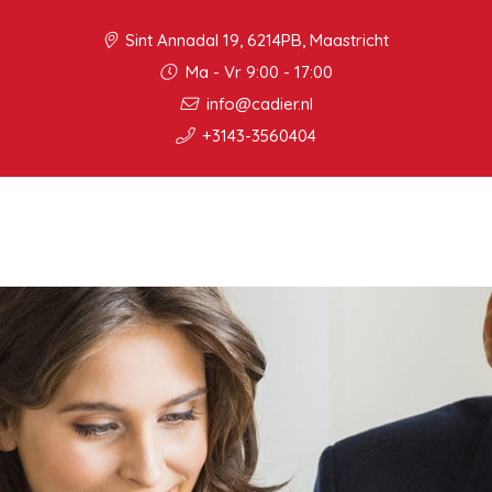
Sint Annadal 19, 6214PB, Maastricht
Ma - Vr 9:00 - 17:00
info@cadier.nl
+3143-3560404